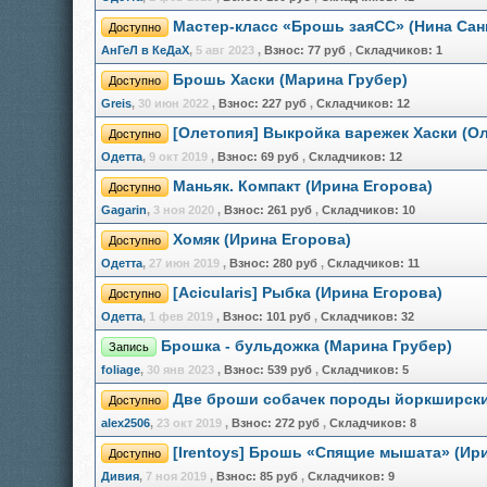
Мастер-класс «Брошь заяСС» (Нина Сан
Доступно
АнГеЛ в КеДаХ
,
5 авг 2023
,
Взнос:
77 руб
,
Складчиков:
1
Брошь Хаски (Марина Грубер)
Доступно
Greis
,
30 июн 2022
,
Взнос:
227 руб
,
Складчиков:
12
[Олетопия] Выкройка варежек Хаски (О
Доступно
Одетта
,
9 окт 2019
,
Взнос:
69 руб
,
Складчиков:
12
Маньяк. Компакт (Ирина Егорова)
Доступно
Gagarin
,
3 ноя 2020
,
Взнос:
261 руб
,
Складчиков:
10
Хомяк (Ирина Егорова)
Доступно
Одетта
,
27 июн 2019
,
Взнос:
280 руб
,
Складчиков:
11
[Acicularis] Рыбка (Ирина Егорова)
Доступно
Одетта
,
1 фев 2019
,
Взнос:
101 руб
,
Складчиков:
32
Брошка - бульдожка (Марина Грубер)
Запись
foliage
,
30 янв 2023
,
Взнос:
539 руб
,
Складчиков:
5
Две броши собачек породы йоркширски
Доступно
alex2506
,
23 окт 2019
,
Взнос:
272 руб
,
Складчиков:
8
[Irentoys] Брошь «Спящие мышата» (Ир
Доступно
Дивия
,
7 ноя 2019
,
Взнос:
85 руб
,
Складчиков:
9