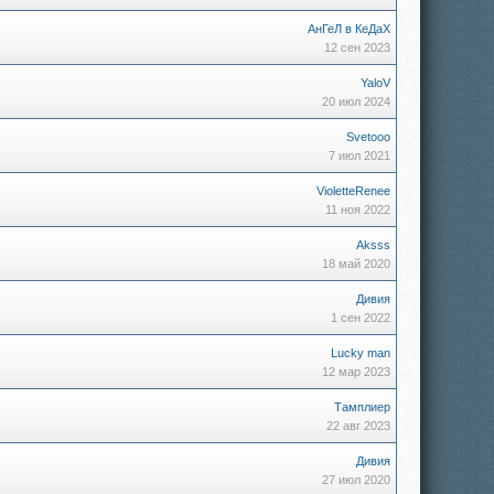
АнГеЛ в КеДаХ
12 сен 2023
YaloV
20 июл 2024
Svetooo
7 июл 2021
VioletteRenee
11 ноя 2022
Aksss
18 май 2020
Дивия
1 сен 2022
Lucky man
12 мар 2023
Тамплиер
22 авг 2023
Дивия
27 июл 2020