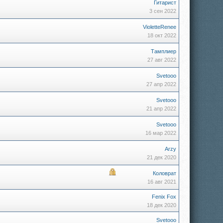
Гитарист
3 сен 2022
VioletteRenee
18 окт 2022
Тамплиер
27 авг 2022
Svetooo
27 апр 2022
Svetooo
21 апр 2022
Svetooo
16 мар 2022
Arzy
21 дек 2020
Коловрат
16 авг 2021
Fenix Fox
18 дек 2020
Svetooo