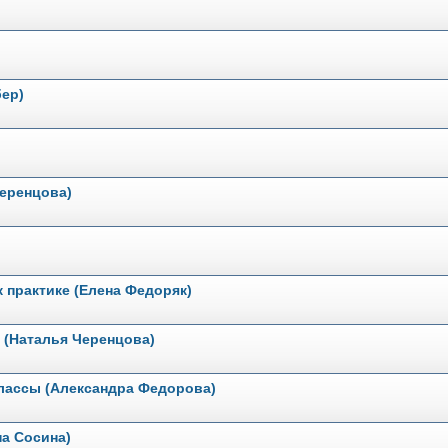
бер)
еренцова)
к практике (Елена Федоряк)
 (Наталья Черенцова)
лассы (Александра Федорова)
на Сосина)