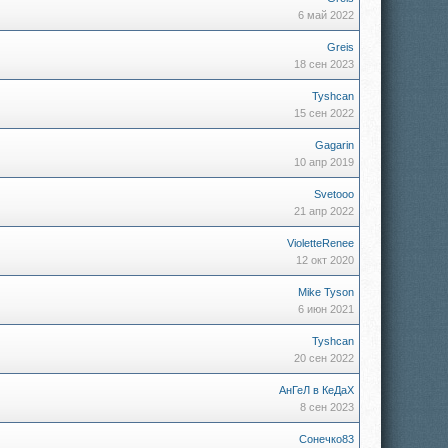
6 май 2022
Greis
18 сен 2023
Tyshcan
15 сен 2022
Gagarin
10 апр 2019
Svetooo
21 апр 2022
VioletteRenee
12 окт 2020
Mike Tyson
6 июн 2021
Tyshcan
20 сен 2022
АнГеЛ в КеДаХ
8 сен 2023
Сонечко83