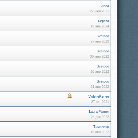
Эсса
27 июл 2021
Береза
19 янв 2024
Svetooo
27 апр 2022
Svetooo
30 мар 2022
Svetooo
20 апр 2022
Svetooo
21 апр 2022
VioletteRenee
27 окт 2021
Laura Palmer
24 дек 2022
Тамплиер
15 сен 2022