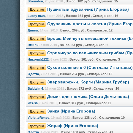
Stromden
,
28 дек 2020
,
Взнос:
182 руб
,
Складчиков:
15
Пушистый одуванчик (Иpина Егopова)
Доступно
Lucky man
,
4 ноя 2018
,
Взнос:
164 руб
,
Складчиков:
16
Одуванчик- цветы и листья (Ирина Егор
Доступно
Дивия
,
14 окт 2018
,
Взнос:
209 руб
,
Складчиков:
12
Брошь Мей-кун в смешанной технике (Е
Доступно
Эмили
,
7 янв 2019
,
Взнос:
53 руб
,
Складчиков:
6
Стрим-курс по пальчиковым грибам (Яр
Доступно
Николай1122
,
5 сен 2022
,
Взнос:
161 руб
,
Складчиков:
3
Сухое валяние с 0 (Светлана Игнатьева)
Доступно
Одетта
,
7 ноя 2019
,
Взнос:
254 руб
,
Складчиков:
12
Звероварежки. Корги (Марина Грубер)
Доступно
Baldwin 4
,
16 июн 2021
,
Взнос:
272 руб
,
Складчиков:
10
Домик для гномика (Ольга Демьянова)
Доступно
Vas-sa
,
8 май 2019
,
Взнос:
317 руб
,
Складчиков:
11
Зайка (Ирина Егорова)
Доступно
VioletteRenee
,
19 май 2022
,
Взнос:
138 руб
,
Складчиков:
10
Жираф (Ирина Егорова)
Доступно
Одетта
,
1 фев 2019
,
Взнос:
100 руб
,
Складчиков:
41