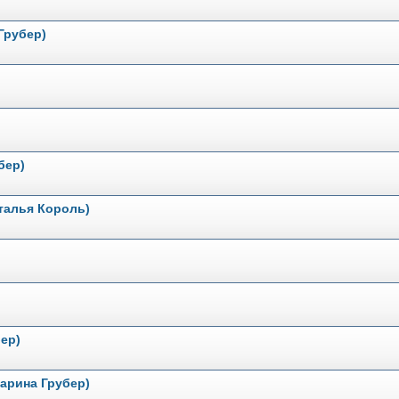
Грубер)
бер)
талья Король)
ер)
арина Грубер)