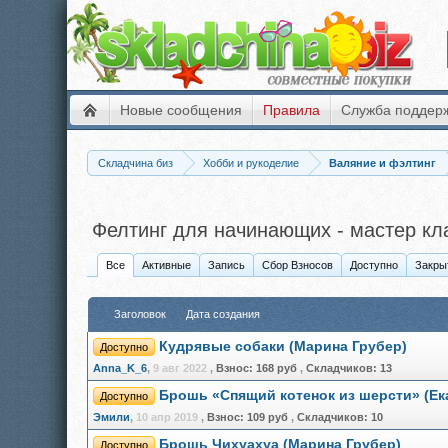
Новые сообщения
Правила
Служба поддер
Складчина биз
Хобби и рукоделие
Валяние и фэлтинг
Фелтинг для начинающих - мастер кл
Все
Активные
Запись
Сбор Взносов
Доступно
Закры
Заголовок
Дата создания
Кудрявые собаки (Марина Грубер)
Доступно
Anna_K_6
,
9 авг 2022
,
Взнос:
168 руб
,
Складчиков:
13
Брошь «Спящий котенок из шерсти» (Ек
Доступно
Эмили
,
10 апр 2019
,
Взнос:
109 руб
,
Складчиков:
10
Брошь Чихуахуа (Марина Грубер)
Доступно