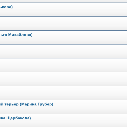
ькова)
льга Михайлова)
й терьер (Марина Грубер)
ина Щербакова)