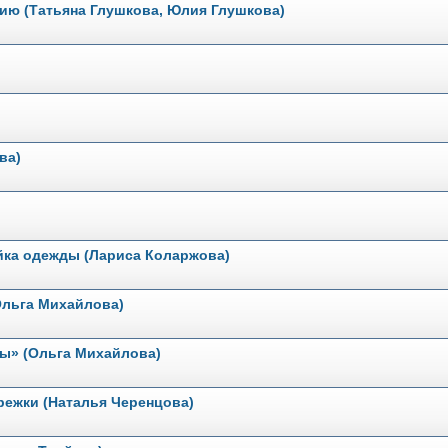
нию (Татьяна Глушкова, Юлия Глушкова)
ва)
йка одежды (Лариса Коларжова)
Ольга Михайлова)
ны» (Ольга Михайлова)
режки (Наталья Черенцова)