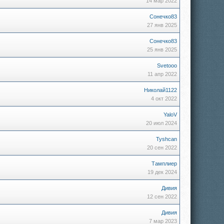
14 мар 2022
Сонечко83
27 янв 2025
Сонечко83
25 янв 2025
Svetooo
11 апр 2022
Николай1122
4 окт 2022
YaloV
20 июл 2024
Tyshcan
20 сен 2022
Тамплиер
19 дек 2024
Дивия
12 сен 2022
Дивия
7 мар 2023