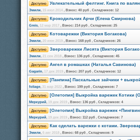
Увлекательный фелтинг. Книга по валя
Доступно
Эмили
,
15 июл 2014
,
Взнос:
40 руб
,
Складчиков:
12
Крокодильчик Арчи (Елена Смирнова)
Доступно
Greis
,
12 мар 2017
,
Взнос:
214 руб
,
Складчиков:
25
Котоварежки (Виктория Богакова)
Доступно
Эмили
,
20 июн 2019
,
Взнос:
168 руб
,
Складчиков:
26
Звероварежки Лисята (Виктория Богако
Доступно
Эмили
,
21 сен 2018
,
Взнос:
136 руб
,
Складчиков:
45
Ангел в ромашках (Наталья Савинова)
Доступно
Gagarin
,
17 дек 2019
,
Взнос:
207 руб
,
Складчиков:
12
[Панпина] Пасхальные зайчики + выкро
Доступно
foliage
,
31 мар 2022
,
Взнос:
199 руб
,
Складчиков:
7
[Олетопия] Выкройка варежек Котики (
Доступно
Меркурий
,
19 дек 2019
,
Взнос:
136 руб
,
Складчиков:
4
[Олетопия] Выкройка варежек «Пингви
Доступно
Меркурий
,
19 дек 2019
,
Взнос:
112 руб
,
Складчиков:
7
Как сделать варежки с котами. Зверова
Доступно
Эмили
,
6 авг 2018
,
Взнос:
68 руб
,
Складчиков:
9