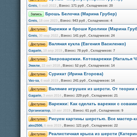
Greis
,
6 май 2022
,
Взнос:
171 руб
,
Складчиков:
20
Брошь Белочка (Марина Грубер)
Запись
Greis
,
18 сен 2023
,
Взнос:
943 руб
,
Складчиков:
4
Варежки и броши Кролики (Марина Гру
Доступно
Greis
,
30 мар 2022
,
Взнос:
141 руб
,
Складчиков:
24
Валяная кукла (Евгения Василенко)
Доступно
Gagarin
,
10 апр 2019
,
Взнос:
78 руб
,
Складчиков:
7
Звероварежки. Котоварежки (Наталья Ч
Доступно
Эмили
,
22 окт 2018
,
Взнос:
52 руб
,
Складчиков:
14
Сурикат (Ирина Егорова)
Доступно
Vas-sa
,
6 май 2019
,
Взнос:
241 руб
,
Складчиков:
14
Валяние игрушек из шерсти. От теории 
Доступно
Gagarin
,
3 июл 2014
,
Взнос:
229 руб
,
Складчиков:
21
Варежки: Как сделать варежки с совами
Доступно
Организатор
,
10 авг 2019
,
Взнос:
61 руб
,
Складчиков:
9
Рисуем картины шерстью. Все мастер-к
Доступно
alex2506
,
6 янв 2019
,
Взнос:
121 руб
,
Складчиков:
22
Реалистичная крыса из шерсти (Катери
Доступно