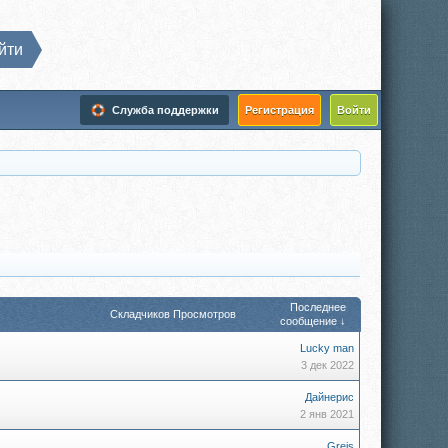
йти
Служба поддержки
Регистрация
Войти
Последнее
Складчиков
Просмотров
сообщение ↓
Lucky man
3 дек 2022
Дайнерис
2 янв 2021
Greis