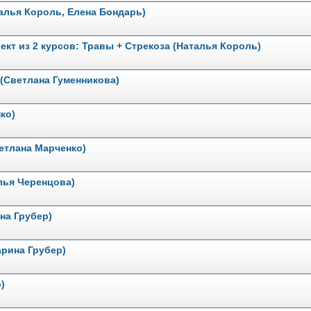
алья Король, Елена Бондарь)
кт из 2 курсов: Травы + Стрекоза (Наталья Король)
(Светлана Гуменникова)
ко)
етлана Марченко)
лья Черенцова)
на Грубер)
рина Грубер)
)