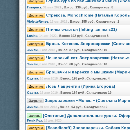
Стрим-курс по пальчиковой чайке (Яро
Доступно
Гитарист
,
31 май 2021
,
Взнос:
136 руб
,
Складчиков:
8
Стрекоза. Monochrome (Наталья Король
Доступно
VioletteRenee
,
18 окт 2022
,
Взнос:
155 руб
,
Складчиков:
2
Птичка счастья (felting_animals21)
Доступно
Lusina
,
14 авг 2022
,
Взнос:
192 руб
,
Складчиков:
8
Брошь Котенок. Звероварежки (Светлан
Доступно
Эмили
,
2 авг 2018
,
Взнос:
87 руб
,
Складчиков:
10
Чеширский кот. Звероварежки (Наталья
Доступно
Эмили
,
6 авг 2018
,
Взнос:
60 руб
,
Складчиков:
10
Брошечки и варежки с мышками (Марин
Доступно
Одетта
,
16 ноя 2019
,
Взнос:
195 руб
,
Складчиков:
4
Лось Лаврентий (Ирина Егорова)
Доступно
Одетта
,
22 апр 2019
,
Взнос:
184 руб
,
Складчиков:
19
Звероварежки «Мопсы» (Светлана Марч
Закрыто
Эмили
,
30 сен 2018
,
Взнос:
93 руб
,
Складчиков:
9
[Олетопия] Дополнительные уроки: Офор
Запись
Fenix Fox
,
18 дек 2020
[Scandicraft] Звероварежки. Собака Кор
Доступно