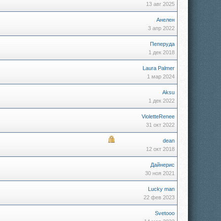
13 авг 2025
Анелен
3 апр 2022
Пеперуда
1 дек 2018
Laura Palmer
1 мар 2024
Aksu
1 дек 2022
VioletteRenee
31 окт 2022
dean
12 окт 2018
Дайнерис
30 ноя 2021
Lucky man
22 фев 2023
Svetooo