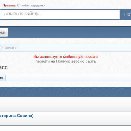
Правила
Служба поддержки
На
жки
Фелтинг
Вы используете мобильную версию
перейти на
Полную версию сайта
асс
то
атерина Сосина)