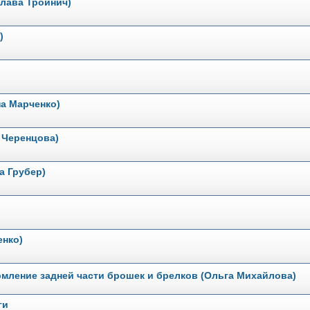
слава Тройнич)
)
а Марченко)
 Черенцова)
а Грубер)
енко)
мление задней части брошек и брелков (Ольга Михайлова)
ги