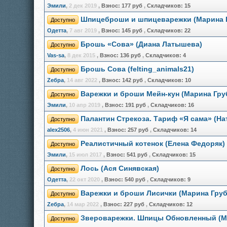
Эмили
,
2 дек 2019
,
Взнос:
177 руб
,
Складчиков:
15
Шпицеброши и шпицеварежки (Марина 
Доступно
Одетта
,
7 авг 2019
,
Взнос:
145 руб
,
Складчиков:
22
Брошь «Сова» (Диана Латышева)
Доступно
Vas-sa
,
8 дек 2015
,
Взнос:
136 руб
,
Складчиков:
4
Брошь Сова (felting_animals21)
Доступно
Zебра
,
14 авг 2022
,
Взнос:
142 руб
,
Складчиков:
10
Варежки и броши Мейн-кун (Марина Гру
Доступно
Эмили
,
10 апр 2019
,
Взнос:
191 руб
,
Складчиков:
16
Палантин Стрекоза. Тариф «Я сама» (На
Доступно
alex2506
,
4 июн 2021
,
Взнос:
257 руб
,
Складчиков:
14
Реалистичный котенок (Елена Федоряк)
Доступно
Эмили
,
15 июл 2017
,
Взнос:
541 руб
,
Складчиков:
15
Лось (Ася Синявская)
Доступно
Одетта
,
22 окт 2020
,
Взнос:
540 руб
,
Складчиков:
9
Варежки и броши Лисички (Марина Груб
Доступно
Zебра
,
14 мар 2022
,
Взнос:
227 руб
,
Складчиков:
12
Звероварежки. Шпицы Обновленный (М
Доступно