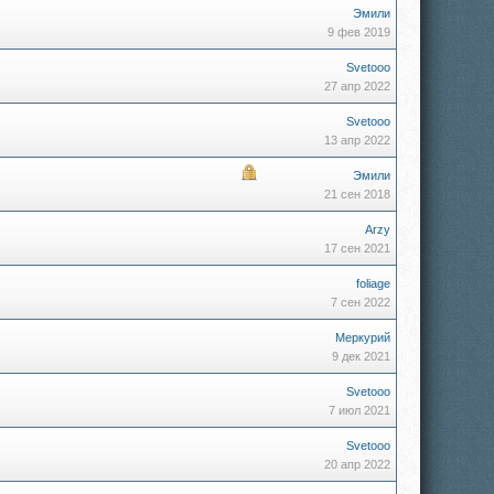
Эмили
9 фев 2019
Svetooo
27 апр 2022
Svetooo
13 апр 2022
Эмили
21 сен 2018
Arzy
17 сен 2021
foliage
7 сен 2022
Меркурий
9 дек 2021
Svetooo
7 июл 2021
Svetooo
20 апр 2022