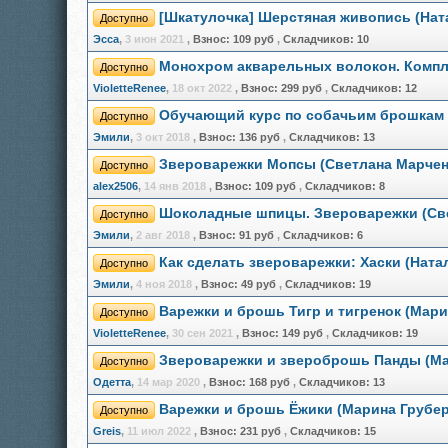
[Шкатулочка] Шерстяная живопись (Нат
Доступно
Эсса
,
3 июн 2021
,
Взнос:
109 руб
,
Складчиков:
10
Монохром акварельных волокон. Компле
Доступно
VioletteRenee
,
18 окт 2022
,
Взнос:
299 руб
,
Складчиков:
12
Обучающий курс по собачьим брошкам 
Доступно
Эмили
,
3 окт 2018
,
Взнос:
136 руб
,
Складчиков:
13
Звероварежки Мопсы (Светлана Марчен
Доступно
alex2506
,
14 янв 2018
,
Взнос:
109 руб
,
Складчиков:
8
Шоколадные шпицы. Звероварежки (Св
Доступно
Эмили
,
2 авг 2018
,
Взнос:
91 руб
,
Складчиков:
6
Как сделать звероварежки: Хаски (Ната
Доступно
Эмили
,
4 ноя 2018
,
Взнос:
49 руб
,
Складчиков:
19
Варежки и брошь Тигр и тигренок (Мари
Доступно
VioletteRenee
,
30 сен 2021
,
Взнос:
149 руб
,
Складчиков:
19
Звероварежки и звероброшь Панды (Ма
Доступно
Одетта
,
14 мар 2020
,
Взнос:
168 руб
,
Складчиков:
13
Варежки и брошь Ёжики (Марина Грубер
Доступно
Greis
,
11 июл 2022
,
Взнос:
231 руб
,
Складчиков:
15