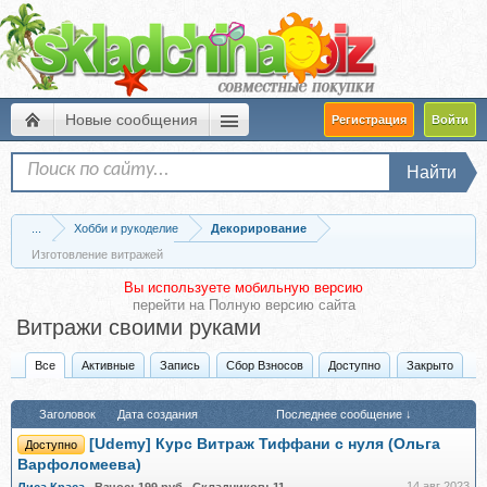
Новые сообщения
Регистрация
Войти
Найти
...
Хобби и рукоделие
Декорирование
Изготовление витражей
Вы используете мобильную версию
перейти на
Полную версию сайта
Витражи своими руками
Все
Активные
Запись
Сбор Взносов
Доступно
Закрыто
Заголовок
Дата создания
Последнее сообщение ↓
[Udemy] Курс Витраж Тиффани с нуля (Ольга
Доступно
Варфоломеева)
14 авг 2023