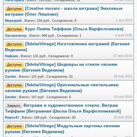
Лиса Краса
,
Взнос:
199 руб
,
Складчиков:
11
[Creative mosaic - школа витража] Эмалевые
Доступно
витражи (Олег Ляшенко)
1 ноя 2019
Меркурий
,
Взнос:
318 руб
,
Складчиков:
8
Курс Лампа Тиффани (Ольга Варфоломеева)
Доступно
9 май 2025
Организатор
,
Взнос:
406 руб
,
Складчиков:
1
[SdelaiVitrage] Изготовление витражей (Евгения
Доступно
Веденина)
27 июн 2019
Нафаня
,
Взнос:
131 руб
,
Складчиков:
9
[SdelaiVitrage] Шедевры на стекле своими
Доступно
руками (Евгения Веденина)
29 янв 2022
Zander
,
Взнос:
127 руб
,
Складчиков:
21
[SdelaiVitrage] Оригинальные светильники
Доступно
своими руками (Евгения Веденина)
16 ноя 2019
Zander
,
Взнос:
107 руб
,
Складчиков:
5
Витражи и художественное стекло. Витраж
Закрыто
Тиффани [Витражная Школа Ольги Варфоломеевой]
29 янв 2022
Рамос47
,
Взнос:
158 руб
,
Складчиков:
20
[SdelaiVitrage] Модульные картины своими
Доступно
руками (Евгения Веденина)