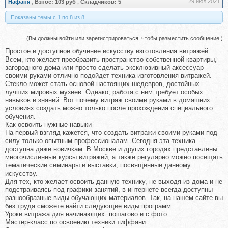
29 июл 2021
Нафаня
,
Взнос:
103 руб
,
Складчиков:
5
Показаны темы с 1 по 8 из 8
(Вы должны войти или зарегистрироваться, чтобы разместить сообщение.)
Простое и доступное обучение искусству изготовления витражей
Всем, кто желает преобразить пространство собственной квартиры,
загородного дома или просто сделать эксклюзивный аксессуар
своими руками отлично подойдет техника изготовления витражей.
Стекло может стать основой настоящих шедевров, достойных
лучших мировых музеев. Однако, работа с ним требует особых
навыков и знаний. Вот почему витраж своими руками в домашних
условиях создать можно только после прохождения специального
обучения.
Как освоить нужные навыки
На первый взгляд кажется, что создать витражи своими руками под
силу только опытным профессионалам. Сегодня эта техника
доступна даже новичкам. В Москве и других городах представлены
многочисленные курсы витражей, а также регулярно можно посещать
тематические семинары и выставки, посвященные данному
искусству.
Для тех, кто желает освоить данную технику, не выходя из дома и не
подстраиваясь под графики занятий, в интернете всегда доступны
разнообразные виды обучающих материалов. Так, на нашем сайте вы
без труда сможете найти следующие виды программ.
Уроки витража для начинающих: пошагово и с фото.
Мастер-класс по освоению техники тиффани.