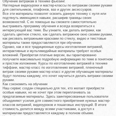
Обучение витражам в технике фьюзинг.
Наглядные видеоуроки и мастер-классы по витражам своими руками
для светильников, плафонов, ваз и других аксессуаров.
Все эти материалы позволят освоить данную технику с нуля или
подтянуть имеющиеся навыки, расширив границы своих
возможностей. С их помощью вы сможете самостоятельно
выстраивать программу обучения и всегда возвратиться к
интересующей вас теме. Вы узнаете, как делать витражи, как
сделать цветное стекло, как сделать витражное окно своими руками,
как рисовать витражными красками по стеклу, видео и текстовые
материалы также предоставляются при обучении.
Однако, как и все традиционные курсы изготовления витражей,
интерактивные и мультимедийные материалы требуют особых
вложений. Приобретая платные версии, вы гарантированно
получаете максимально подробную информацию по теме в понятном
и простом изложении. Курсы по изготовлению витражей в технике
тиффани, мастер класс по изготовлению витражей, пленочный
витраж своими руками мастер класс и другие обучающие материалы
будут полезны каждому, кто хочет научиться делать витражи своими
руками.
Как сэкономить на обучении
Наш сервис создан специально для тех, кто желает приобрести
особые навыки, но не хочет при этом переплачивать за
предлагаемые материалы. Здесь заинтересованные пользователи
объединяют усилия для совместного приобретения нужных мастер-
классов витражей, видеоуроков и пошаговых инструкций. В итоге
стоимость делится между всеми участниками, а доступ к
материалам предоставляется каждому в полном объеме.